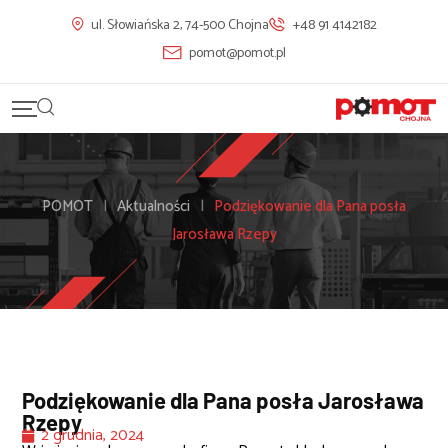
ul. Słowiańska 2, 74-500 Chojna
+48 91 4142182
pomot@pomot.pl
POMOT
|
Aktualności
|
Podziękowanie dla Pana posła
Jarosława Rzepy
Podziękowanie dla Pana posła Jarosława
Rzepy
2 grudnia, 2024