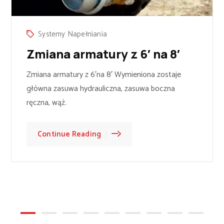
Systemy Napełniania
Sys
iana armatury z 6′ na 8′
Zmi
ana armatury z 6′na 8′ Wymieniona zostaje
Zmiana
wna zasuwa hydrauliczna, zasuwa boczna
główna
zna, wąż.
ręczna,
Continue Reading
Con