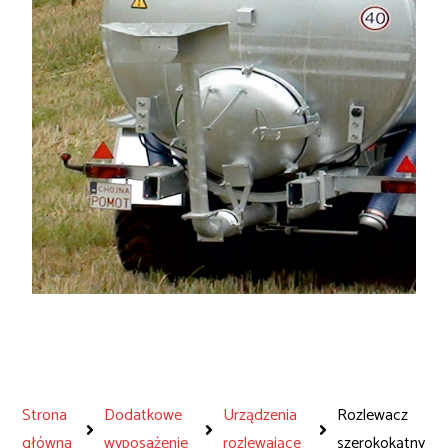
Strona
Dodatkowe
Urządzenia
Rozlewacz
główna
wyposażenie
rozlewające
szerokokątny