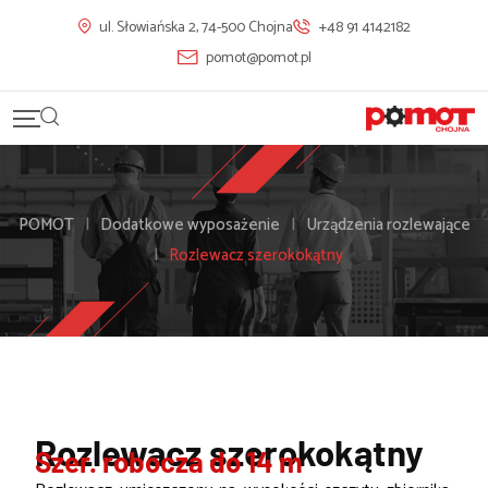
ul. Słowiańska 2, 74-500 Chojna
+48 91 4142182
pomot@pomot.pl
POMOT
|
Dodatkowe wyposażenie
|
Urządzenia rozlewające
|
Rozlewacz szerokokątny
Rozlewacz szerokokątny
Szer. robocza do 14 m