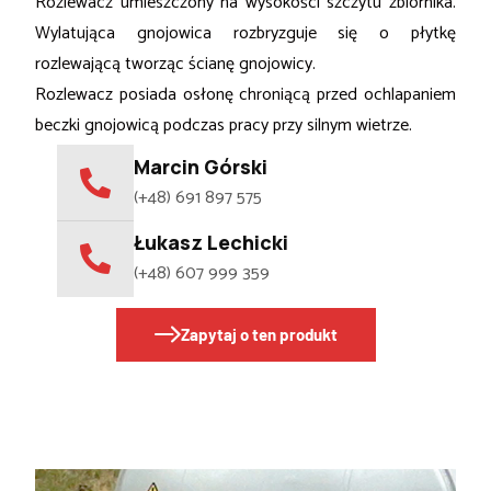
Rozlewacz umieszczony na wysokości szczytu zbiornika.
Wylatująca gnojowica rozbryzguje się o płytkę
rozlewającą tworząc ścianę gnojowicy.
Rozlewacz posiada osłonę chroniącą przed ochlapaniem
beczki gnojowicą podczas pracy przy silnym wietrze.
Marcin Górski
(+48) 691 897 575
Łukasz Lechicki
(+48) 607 999 359
Zapytaj o ten produkt